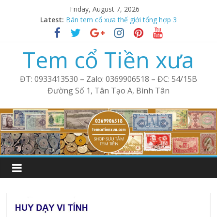
Skip
Friday, August 7, 2026
Tem xưa thế giới tổng hợp 2
to
Latest:
Bán tem cổ xưa thế giới tổng hợp 3
content
Bán tem xưa cổ thế giới tổng hợp 4
Phong bì Mỹ cổ – Tem xưa
Tem cổ Tiền xưa
Tem cổ thế giới tổng hợp 1
ĐT: 0933413530 – Zalo: 0369906518 – ĐC: 54/15B
Đường Số 1, Tân Tạo A, Bình Tân