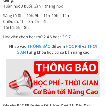
tiếng.
Tuần học 3 buổi. Gần 1 tháng học
Sáng từ 8h – 10h. 9h – 11h. 10h – 12h.
Chiều từ: 1h – 3h. 2h – 4h.
Tối từ: 6h – 8h.
Học viên chọn học thứ 2 4 6 hoặc 3 5 7.
Nhấp vào
THÔNG BÁO
để xem
HỌC PHÍ
và
THỜI
GIAN
từng khóa học từ cơ bản nâng cao
Địa chỉ: 54/15B Đường Số 1, Khu Phố 31, Tân Tạo,