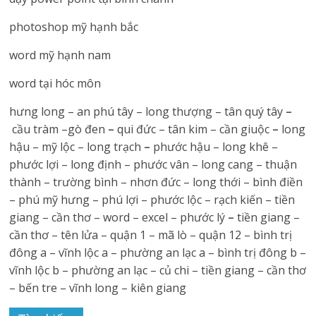
photoshop mỹ hạnh bắc
word mỹ hạnh nam
word tại hóc môn
hưng long – an phú tây – long thượng – tân quý tây
–
cầu tràm –gò đen
–
qui đức – tân kim – cần giuộc
–
long
hậu – mỹ lộc – long trạch
–
phước hậu – long khê –
phước lợi – long định – phước vân – long cang – thuận
thành – trường bình – nhơn đức – long thới – bình điền
– phú mỹ hưng – phú lợi – phước lộc – rạch kiến – tiền
giang – cần thơ – word – excel – phước lý
–
tiền giang –
cần thơ – tên lửa – quận 1 – mã lò – quận 12 – bình trị
đông a – vĩnh lộc a – phường an lạc a – bình trị đông b –
vĩnh lộc b – phường an lạc – củ chi – tiền giang – cần thơ
– bến tre – vĩnh long – kiên giang