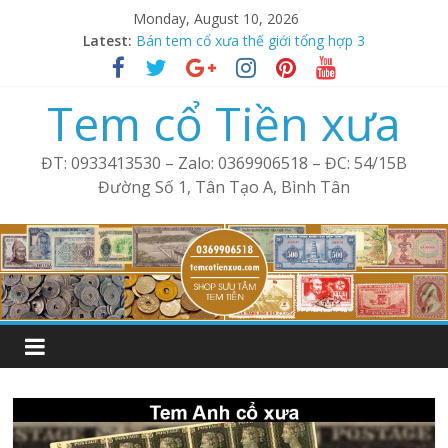
Skip
Monday, August 10, 2026
to
Latest:
Tem xưa thế giới tổng hợp 2
content
Bán tem cổ xưa thế giới tổng hợp 3
Bán tem xưa cổ thế giới tổng hợp 4
Tem cổ Tiền xưa
Phong bì Mỹ cổ – Tem xưa
Tem cổ thế giới tổng hợp 1
ĐT: 0933413530 – Zalo: 0369906518 – ĐC: 54/15B
Đường Số 1, Tân Tạo A, Bình Tân