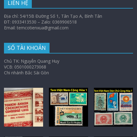
LIÊN HỆ
Địa chỉ: 54/15B Đường Số 1, Tân Tạo A, Bình Tân
ĐT: 0933413530 – Zalo: 0369906518
Email: temcotienxua@gmail.com
SỐ TÀI KHOẢN
Chủ TK: Nguyễn Quang Huy
VCB: 0501000273068
Chi nhánh Bắc Sài Gòn