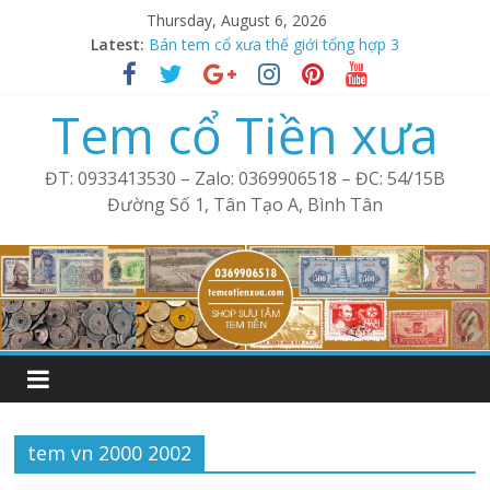
Skip
Thursday, August 6, 2026
to
Latest:
Tem xưa thế giới tổng hợp 2
content
Bán tem cổ xưa thế giới tổng hợp 3
Bán tem xưa cổ thế giới tổng hợp 4
Tem cổ Tiền xưa
Phong bì Mỹ cổ – Tem xưa
Tem cổ thế giới tổng hợp 1
ĐT: 0933413530 – Zalo: 0369906518 – ĐC: 54/15B
Đường Số 1, Tân Tạo A, Bình Tân
tem vn 2000 2002