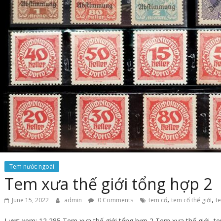
Tem nước ngoài
Tem xưa thế giới tổng hợp 2
,
,
June 15, 2022
admin
0 Comments
tem cổ
tem cổ thế giới
t
Lượt xem: 12,285 Tem xưa thế giới tổng hợp 2 Tem xưa thế giới, t