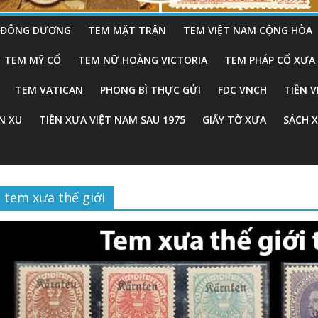
– ĐÔNG DƯƠNG
TEM MẶT TRẬN
TEM VIỆT NAM CỘNG HÒA
TEM MỸ CỔ
TEM NỮ HOÀNG VICTORIA
TEM PHÁP CỔ XƯA
TEM VATICAN
PHONG BÌ THỰC GỬI
FDC VNCH
TIỀN 
N XU
TIỀN XƯA VIỆT NAM SAU 1975
GIẤY TỜ XƯA
SÁCH 
tem xưa thế giới