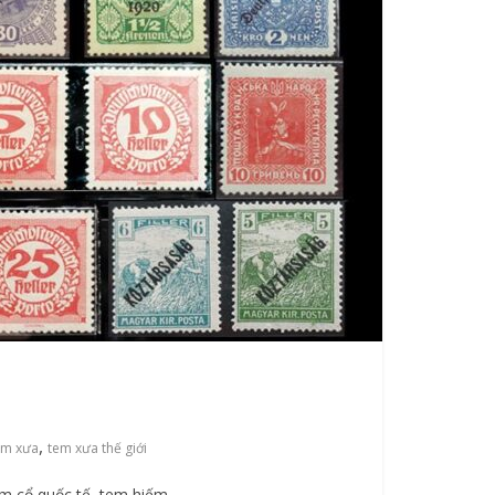
,
em xưa
tem xưa thế giới
em cổ quốc tế, tem hiếm,