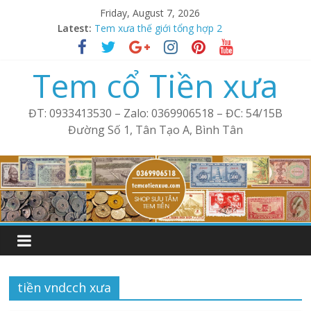
Skip
Friday, August 7, 2026
to
Latest:
Tem xưa thế giới tổng hợp 2
content
Bán tem cổ xưa thế giới tổng hợp 3
Bán tem xưa cổ thế giới tổng hợp 4
Tem cổ Tiền xưa
Phong bì Mỹ cổ – Tem xưa
Tem cổ thế giới tổng hợp 1
ĐT: 0933413530 – Zalo: 0369906518 – ĐC: 54/15B
Đường Số 1, Tân Tạo A, Bình Tân
tiền vndcch xưa