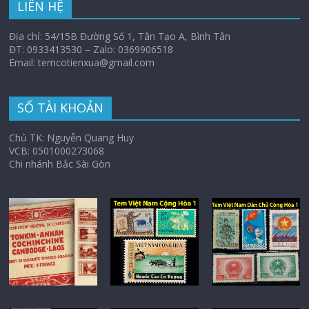
LIÊN HỆ
Địa chỉ: 54/15B Đường Số 1, Tân Tạo A, Bình Tân
ĐT: 0933413530 – Zalo: 0369906518
Email: temcotienxua@gmail.com
SỐ TÀI KHOẢN
Chủ TK: Nguyễn Quang Huy
VCB: 0501000273068
Chi nhánh Bắc Sài Gòn