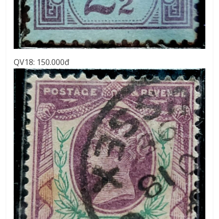
QV18: 150.000đ