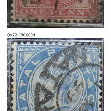
QV22: 180.000đ