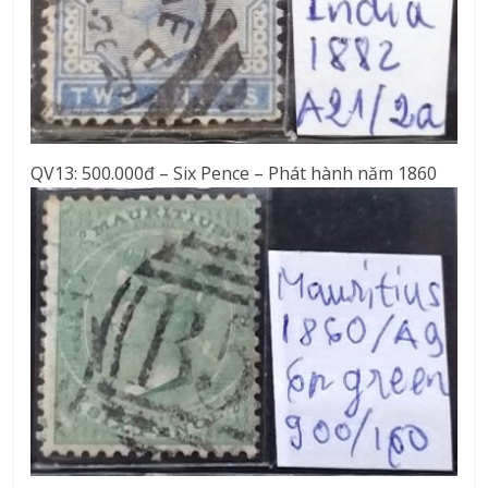
QV13: 500.000đ – Six Pence – Phát hành năm 1860