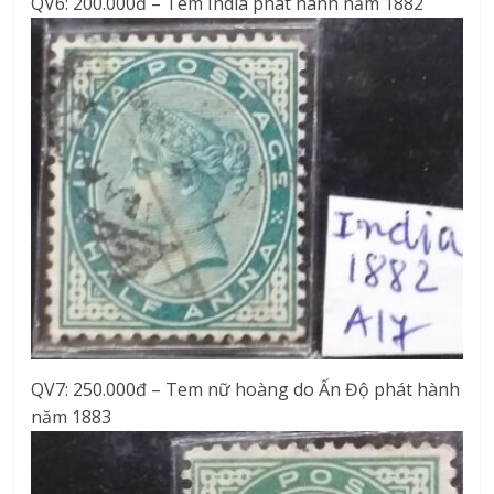
QV6: 200.000đ – Tem India phát hành năm 1882
QV7: 250.000đ – Tem nữ hoàng do Ấn Độ phát hành
năm 1883