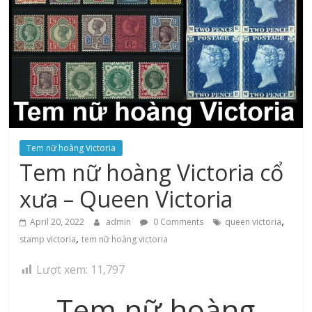
Tem nữ hoàng Victoria
Tem nữ hoàng Victoria cổ
xưa – Queen Victoria
,
April 20, 2022
admin
0 Comments
queen victoria
,
stamp victoria
tem nữ hoàng victoria
Lượt xem:
11,797
Tem nữ hoàng