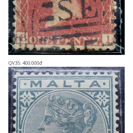
QV35: 400.000đ