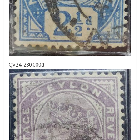
QV24: 230.000đ