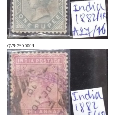
QV9: 250.000đ