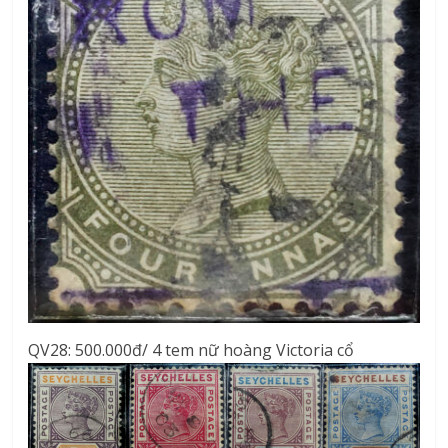
QV28: 500.000đ/ 4 tem nữ hoàng Victoria cổ