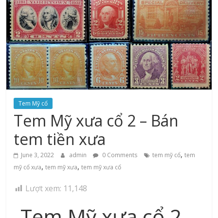
Tem Mỹ cổ
Tem Mỹ xưa cổ 2 – Bán
tem tiền xưa
,
June 3, 2022
admin
0 Comments
tem mỹ cổ
tem
,
,
mỹ cổ xưa
tem mỹ xưa
tem mỹ xưa cổ
Lượt xem:
11,148
Tem Mỹ xưa cổ 2 –