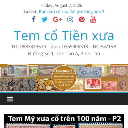
Skip
Friday, August 7, 2026
to
Tem xưa thế giới tổng hợp 2
Latest:
content
Bán tem cổ xưa thế giới tổng hợp 3
Bán tem xưa cổ thế giới tổng hợp 4
Tem cổ Tiền xưa
Phong bì Mỹ cổ – Tem xưa
Tem cổ thế giới tổng hợp 1
ĐT: 0933413530 – Zalo: 0369906518 – ĐC: 54/15B
Đường Số 1, Tân Tạo A, Bình Tân